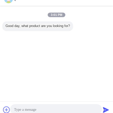
お問い合わせ
ムラタ・ヴォルテックス・スピニング 備品 861-401-
3:01 PM
020 SMC MVS 861 & 870EX用のAIR-CYL / AIR-
CYLINDER
お問い合わせ
Good day, what product are you looking for?
4 / 26
言語を変えて下さい
Japanese
ホーム
|
私達について
|
地図
|
プライバシーポリシー
デスクトップの眺め
Copyright © 2020 - 2026 SMARTEX CHINA.
All rights reserved.
チャット
見積依頼