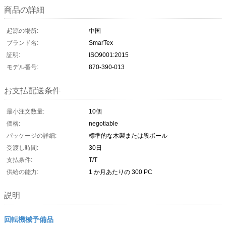
商品の詳細
起源の場所:
中国
ブランド名:
SmarTex
証明:
ISO9001:2015
モデル番号:
870-390-013
お支払配送条件
最小注文数量:
10個
価格:
negotiable
パッケージの詳細:
標準的な木製または段ボール
受渡し時間:
30日
支払条件:
T/T
供給の能力:
1 か月あたりの 300 PC
説明
回転機械予備品