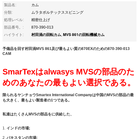
製品名:
カム
分類:
ムラタボルテックススピニング
処理レベル:
精密仕上げ
部品番号。:
870-390-013
村田渦の回転カム
MVS 861の回転機械カム
ハイライト:
,
予備品を回す村田渦MVS 861及び最もよい質の870EXのための870-390-013
CAM
SmarTexはalwasys MVSの部品のた
めのあなたの最もよい選択である。
限られるヤンチョウSmartex International Companyは中国のMVSの部品の最
も大きく、最もよい製造者の1つである。
私達はたくさんMVSの部品をに供給した、
1.
インドの市場;
2.
パキスタンの市場;