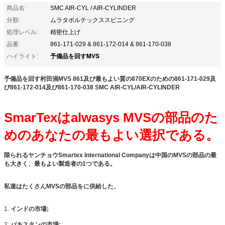
商品名:
SMC AIR-CYL / AIR-CYLINDER
分類:
ムラタボルテックススピニング
処理レベル:
精密仕上げ
品番:
861-171-029 & 861-172-014 & 861-170-038
予備品を回すMVS
ハイライト:
予備品を回す村田渦MVS 861及び最もよい質の870EXのための861-171-029及
び861-172-014及び861-170-038 SMC AIR-CYL/AIR-CYLINDER
SmarTexはalwasys MVSの部品のた
めのあなたの最もよい選択である。
限られるヤンチョウSmartex International Companyは中国のMVSの部品の最
も大きく、最もよい製造者の1つである。
私達はたくさんMVSの部品をに供給した、
1.
インドの市場;
2.
パキスタンの市場;