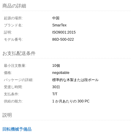
商品の詳細
起源の場所:
中国
ブランド名:
SmarTex
証明:
ISO9001:2015
モデル番号:
86D-500-022
お支払配送条件
最小注文数量:
10個
価格:
negotiable
パッケージの詳細:
標準的な木製または段ボール
受渡し時間:
30日
支払条件:
T/T
供給の能力:
1 か月あたりの 300 PC
説明
回転機械予備品