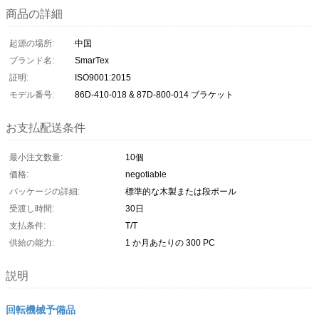
商品の詳細
起源の場所:
中国
ブランド名:
SmarTex
証明:
ISO9001:2015
モデル番号:
86D-410-018 & 87D-800-014 ブラケット
お支払配送条件
最小注文数量:
10個
価格:
negotiable
パッケージの詳細:
標準的な木製または段ボール
受渡し時間:
30日
支払条件:
T/T
供給の能力:
1 か月あたりの 300 PC
説明
回転機械予備品