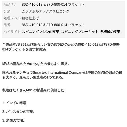
商品名:
86D-410-018 & 87D-800-014 ブラケット
分類:
ムラタボルテックススピニング
処理レベル:
精密仕上げ
品番:
86D-410-018 & 87D-800-014 ブラケット
スピニングマシンの支架
スピニングブレーキット
糸機械の支架
ハイライト:
,
,
予備品MVS 861及び最もよい質の870EXのための86D-410-018及び87D-800-
014ブラケットを回す村田渦
MVSの部品のためのあなたの最もよい選択。
限られるヤンチョウSmartex International Companyは中国のMVSの部品の最
も大きく、最もよい製造者の1つである。
私達はたくさんMVSの部品をに供給した、
1.
インドの市場;
2.
パキスタンの市場;
3.
米国の市場;